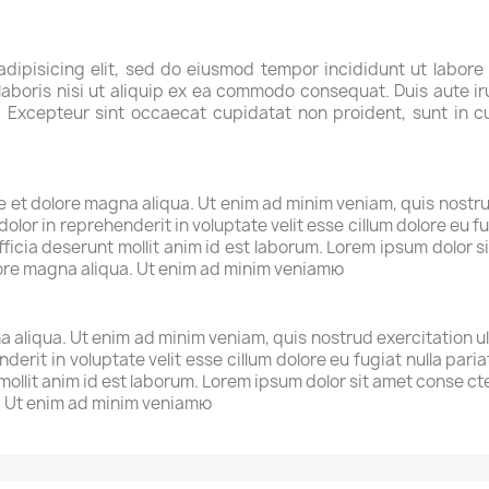
adipisicing elit, sed do eiusmod tempor incididunt ut labore
aboris nisi ut aliquip ex ea commodo consequat. Duis aute iru
r. Excepteur sint occaecat cupidatat non proident, sunt in cu
et dolore magna aliqua. Ut enim ad minim veniam, quis nostrud 
lor in reprehenderit in voluptate velit esse cillum dolore eu fu
fficia deserunt mollit anim id est laborum. Lorem ipsum dolor si
lore magna aliqua. Ut enim ad minim veniamю
 aliqua. Ut enim ad minim veniam, quis nostrud exercitation u
nderit in voluptate velit esse cillum dolore eu fugiat nulla par
 mollit anim id est laborum. Lorem ipsum dolor sit amet conse c
a. Ut enim ad minim veniamю