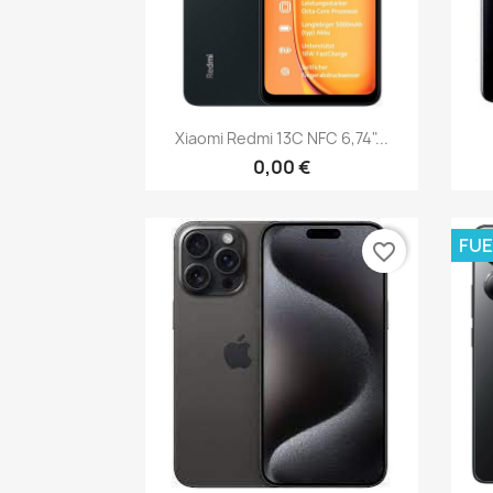
Vista rápida

Xiaomi Redmi 13C NFC 6,74"...
0,00 €
FUE
favorite_border