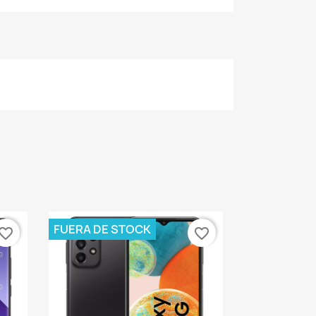
FUERA DE STOCK
vorite_border
favorite_border