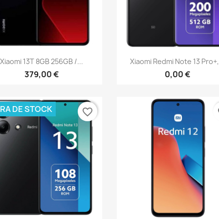
Vista rápida
Vista rápida


Xiaomi 13T 8GB 256GB /...
Xiaomi Redmi Note 13 Pro+,.
379,00 €
0,00 €
RA DE STOCK
favorite_border
fa