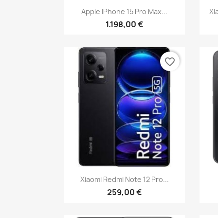
Vista rápida

Apple IPhone 15 Pro Max...
Xi
1.198,00 €
favorite_border
Vista rápida

Xiaomi Redmi Note 12 Pro...
259,00 €