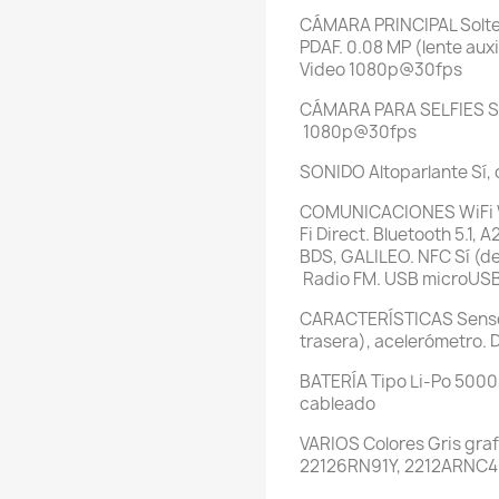
CÁMARA PRINCIPAL
Solt
PDAF. 0.08 MP (lente auxi
Video
1080p@30fps
CÁMARA PARA SELFIES
S
1080p@30fps
SONIDO
Altoparlante
Sí,
COMUNICACIONES
WiFi
Fi Direct. Bluetooth
5.1, 
BDS, GALILEO. NFC
Sí (d
Radio FM. USB
microUSB
CARACTERÍSTICAS
Sens
trasera), acelerómetro.
D
BATERÍA
Tipo
Li-Po 5000
cableado
VARIOS
Colores
Gris gra
22126RN91Y, 2212ARNC4