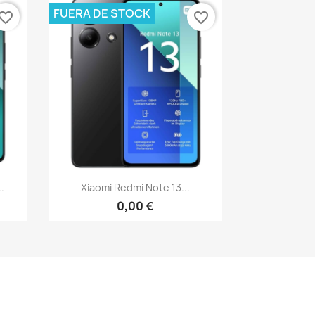
FUERA DE STOCK
vorite_border
favorite_border
Vista rápida

.
Xiaomi Redmi Note 13...
0,00 €