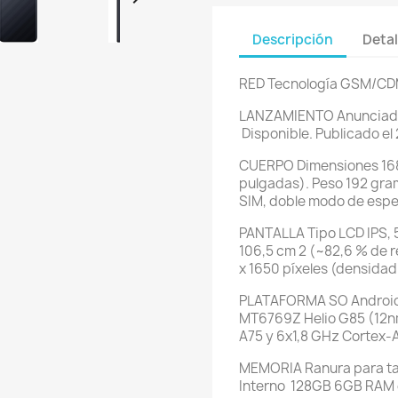
Descripción
Detal
RED
Tecnología GSM/C
LANZAMIENTO
Anuncia
Disponible. Publicado el
CUERPO
Dimensiones
16
pulgadas). Peso
192 gra
SIM, doble modo de espe
PANTALLA
Tipo
LCD IPS, 
106,5 cm 2 (~82,6 % de r
x 1650 píxeles (densida
PLATAFORMA
SO
Android
MT6769Z Helio G85 (12n
A75 y 6x1,8 GHz Cortex-
MEMORIA
Ranura para ta
Interno
128GB 6GB RAM 