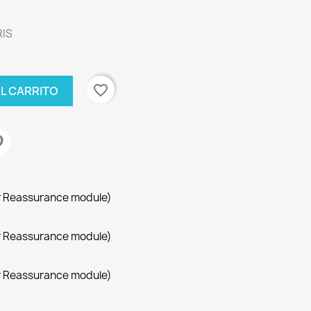
RIS
favorite_border
AL CARRITO
r Reassurance module)
r Reassurance module)
r Reassurance module)