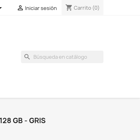
shopping_cart


Carrito
(0)
Iniciar sesión
search
128 GB - GRIS