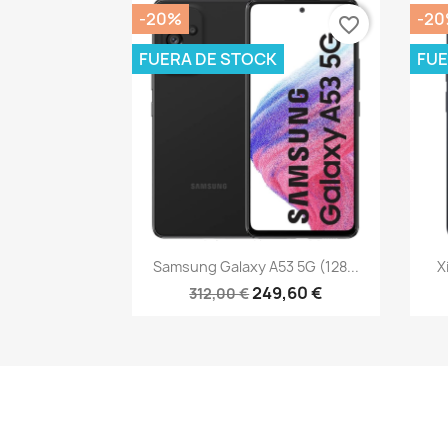
-20%
-2
favorite_border
FUERA DE STOCK
FUE
Vista rápida

Samsung Galaxy A53 5G (128...
X
249,60 €
312,00 €