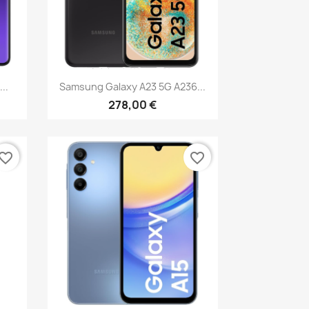
Vista rápida

..
Samsung Galaxy A23 5G A236...
278,00 €
vorite_border
favorite_border