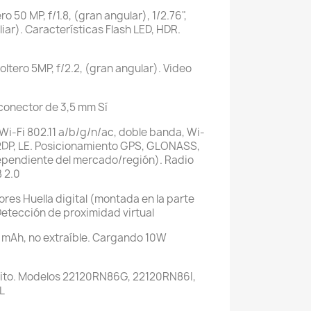
ero
50 MP, f/1.8, (gran angular), 1/2.76",
liar). Características
Flash LED, HDR.
oltero
5MP, f/2.2, (gran angular). Video
 conector de 3,5 mm
Sí
Wi-Fi 802.11 a/b/g/n/ac, doble banda, Wi-
A2DP, LE. Posicionamiento
GPS, GLONASS,
ependiente del mercado/región). Radio
 2.0
ores
Huella digital (montada en la parte
etección de proximidad virtual
 mAh, no extraíble. Cargando
10W
fito. Modelos
22120RN86G, 22120RN86I,
L