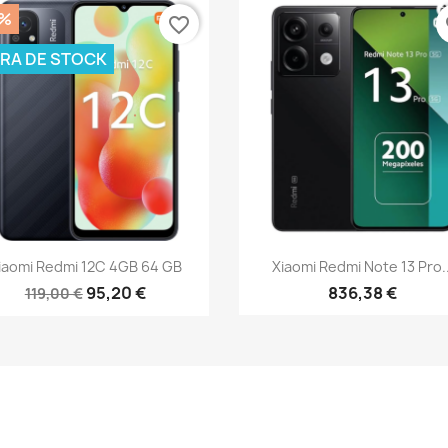
0%
favorite_border
fa
RA DE STOCK
Vista rápida
Vista rápida


iaomi Redmi 12C 4GB 64 GB
Xiaomi Redmi Note 13 Pro..
95,20 €
836,38 €
119,00 €