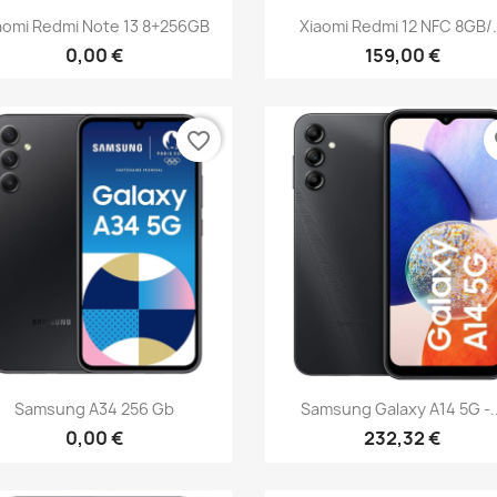
Vista rápida
Vista rápida


aomi Redmi Note 13 8+256GB
Xiaomi Redmi 12 NFC 8GB/.
0,00 €
159,00 €
favorite_border
fa
Vista rápida
Vista rápida


Samsung A34 256 Gb
Samsung Galaxy A14 5G -..
0,00 €
232,32 €