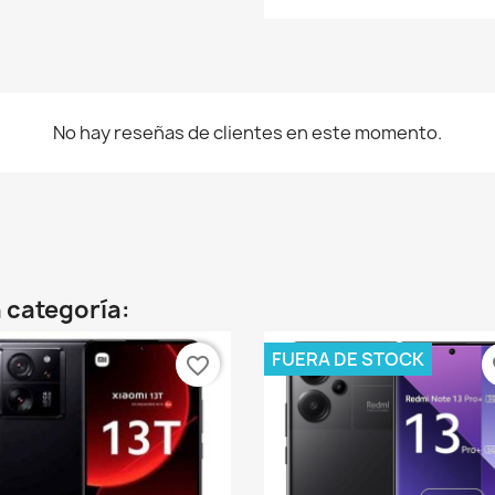
No hay reseñas de clientes en este momento.
 categoría:
FUERA DE STOCK
favorite_border
fa