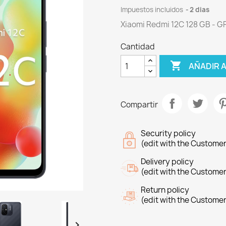
Impuestos incluidos
2 dias
Xiaomi Redmi 12C 128 GB - G
Cantidad

AÑADIR 
Compartir
Security policy
(edit with the Custome
Delivery policy
(edit with the Custome
Return policy
(edit with the Custome
