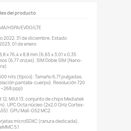
les del producto
DMA/HSPA/EVDO/LTE
do
2022, 31 de diciembre. Estado
 2023, 01 de enero
8,8 x 76,4 x 8,8 mm (6,65 x 3,01 x 0,35
mos (6,77 onzas). SIM
Doble SIM (Nano-
ra)
500 nits (típico). Tamaño
6,71 pulgadas,
elación pantalla-cuerpo). Resolución
720
d ~268 ppp)
 12, MIUI 13, conjunto de chips
Mediatek
m). UPC
Octa núcleo (2x2,0 GHz Cortex-
A55). GPU
Malí-G52 MC2
rjetas
microSDXC (ranura dedicada).
eMMC 5.1