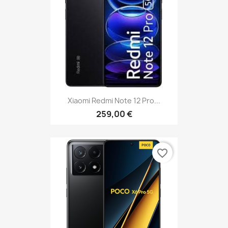
Xiaomi Redmi Note 12 Pro...
259,00 €
favorite_border