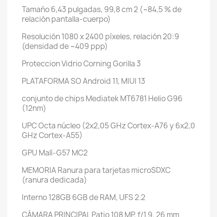
Tamaño
6,43 pulgadas, 99,8 cm 2 (~84,5 % de
relación pantalla-cuerpo)
Resolución
1080 x 2400 píxeles, relación 20:9
(densidad de ~409 ppp)
Proteccion
Vidrio Corning Gorilla 3
PLATAFORMA
SO
Android 11, MIUI 13
conjunto de chips
Mediatek MT6781 Helio G96
(12nm)
UPC
Octa núcleo (2x2,05 GHz Cortex-A76 y 6x2,0
GHz Cortex-A55)
GPU
Malí-G57 MC2
MEMORIA
Ranura para tarjetas
microSDXC
(ranura dedicada)
Interno
128GB 6GB de RAM, UFS 2.2
CÁMARA PRINCIPAL
Patio
108 MP, f/1.9, 26 mm