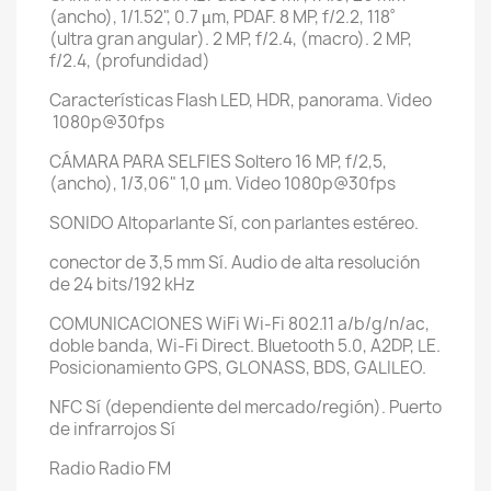
(ancho), 1/1.52", 0.7 µm, PDAF. 8 MP, f/2.2, 118˚
(ultra gran angular). 2 MP, f/2.4, (macro). 2 MP,
f/2.4, (profundidad)
Características
Flash LED, HDR, panorama. Video
1080p@30fps
CÁMARA PARA SELFIES
Soltero
16 MP, f/2,5,
(ancho), 1/3,06" 1,0 µm. Video 1080p@30fps
SONIDO
Altoparlante Sí, con parlantes estéreo.
conector de 3,5 mm Sí. Audio de alta resolución
de 24 bits/192 kHz
COMUNICACIONES
WiFi
Wi-Fi 802.11 a/b/g/n/ac,
doble banda, Wi-Fi Direct. Bluetooth 5.0, A2DP, LE.
Posicionamiento GPS, GLONASS, BDS, GALILEO.
NFC
Sí (dependiente del mercado/región). Puerto
de infrarrojos Sí
Radio
Radio FM