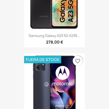
Samsung Galaxy A23 5G A236...
278,00 €
FUERA DE STOCK
favorite_border