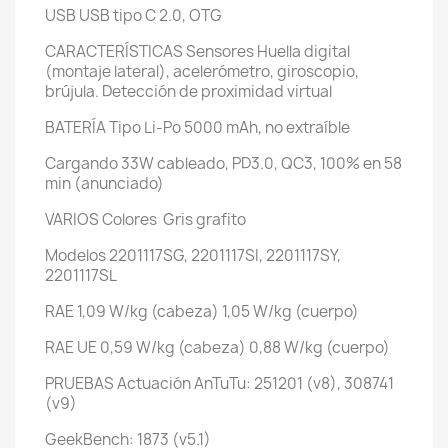
USB
USB tipo C 2.0, OTG
CARACTERÍSTICAS
Sensores
Huella digital
(montaje lateral), acelerómetro, giroscopio,
brújula. Detección de proximidad virtual
BATERÍA
Tipo
Li-Po 5000 mAh, no extraíble
Cargando
33W cableado, PD3.0, QC3, 100% en 58
min (anunciado)
VARIOS
Colores Gris grafito
Modelos
2201117SG, 2201117SI, 2201117SY,
2201117SL
RAE
1,09 W/kg (cabeza) 1,05 W/kg (cuerpo)
RAE UE
0,59 W/kg (cabeza) 0,88 W/kg (cuerpo)
PRUEBAS
Actuación
AnTuTu: 251201 (v8), 308741
(v9)
GeekBench: 1873 (v5.1)