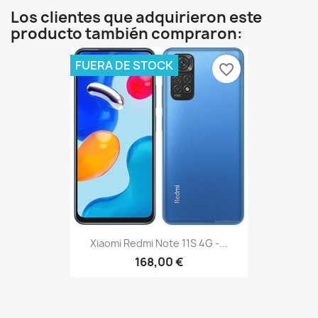
Los clientes que adquirieron este
producto también compraron:
FUERA DE STOCK
favorite_border
Xiaomi Redmi Note 11S 4G -...
168,00 €