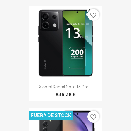
favorite_border
Xiaomi Redmi Note 13 Pro...
836,38 €
FUERA DE STOCK
favorite_border