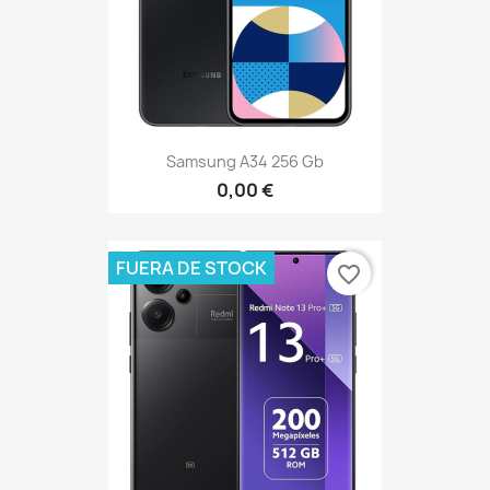
Samsung A34 256 Gb
0,00 €
FUERA DE STOCK
favorite_border