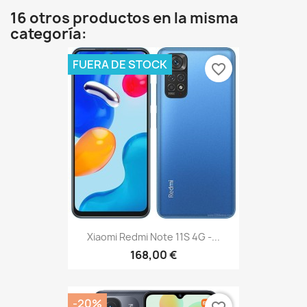
16 otros productos en la misma
categoría:
FUERA DE STOCK
favorite_border
Xiaomi Redmi Note 11S 4G -...
168,00 €
-20%