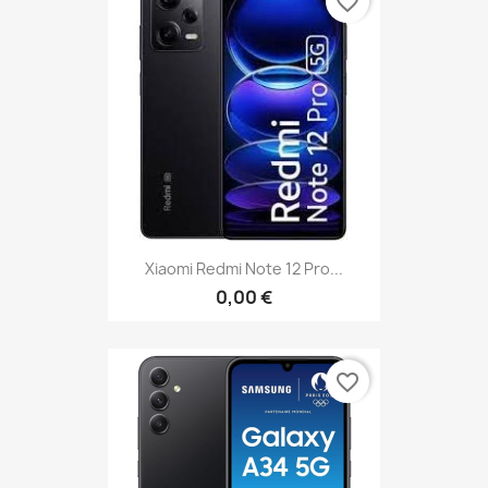
favorite_border
Xiaomi Redmi Note 12 Pro...
0,00 €
favorite_border