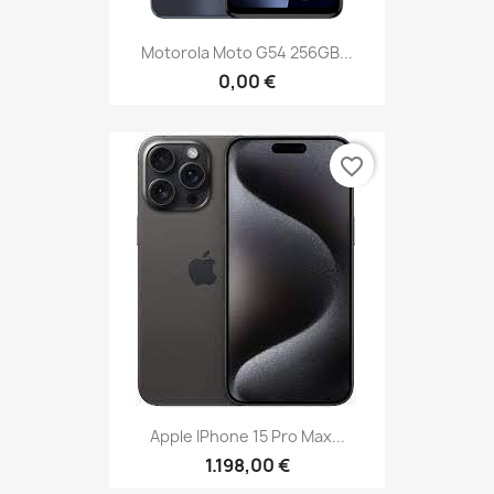
Motorola Moto G54 256GB...
0,00 €
favorite_border
Apple IPhone 15 Pro Max...
1.198,00 €