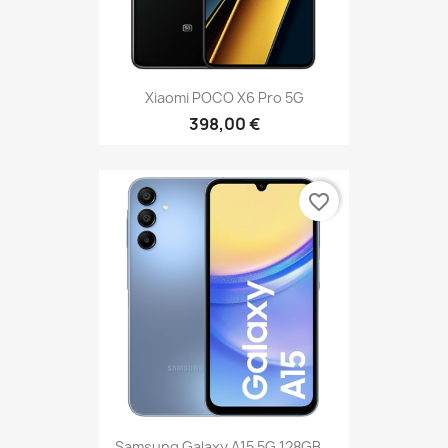
Xiaomi POCO X6 Pro 5G
398,00 €
favorite_border
Samsung Galaxy A15 5G 128GB...